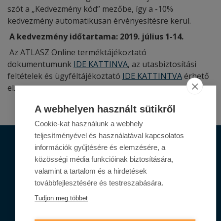
szót a „Kedvezmény kód” mezőbe, így a -10%
kedvezmény automatikusan érvényesítésre kerül.
A kedvezmény időtartama: 2019. július 1-14.
Az ATLASZ Online terméktájékoztató
dokumentumunk
IDE KATTINVA
, az utasbiztosítási
feltételek és ügyféltájékoztató
IDE KATTINTVA
érhető
el.
A webhelyen használt sütikről
Cookie-kat használunk a webhely
teljesítményével és használatával kapcsolatos
információk gyűjtésére és elemzésére, a
Termékeink
közösségi média funkcióinak biztosítására,
valamint a tartalom és a hirdetések
Lakossági termékek
továbbfejlesztésére és testreszabására.
Vállalati termékek
Tudjon meg többet