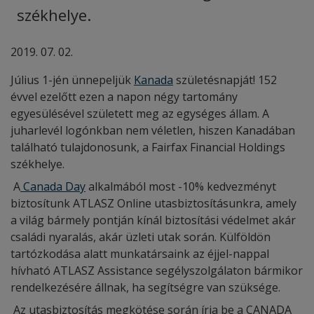
székhelye.
2019. 07. 02.
Július 1-jén ünnepeljük
Kanada
születésnapját! 152
évvel ezelőtt ezen a napon négy tartomány
egyesülésével született meg az egységes állam. A
juharlevél logónkban nem véletlen, hiszen Kanadában
található tulajdonosunk, a Fairfax Financial Holdings
székhelye.
A
Canada Day
alkalmából most -10% kedvezményt
biztosítunk ATLASZ Online utasbiztosításunkra, amely
a világ bármely pontján kínál biztosítási védelmet akár
családi nyaralás, akár üzleti utak során. Külföldön
tartózkodása alatt munkatársaink az éjjel-nappal
hívható ATLASZ Assistance segélyszolgálaton bármikor
rendelkezésére állnak, ha segítségre van szüksége.
Az utasbiztosítás megkötése során írja be a CANADA