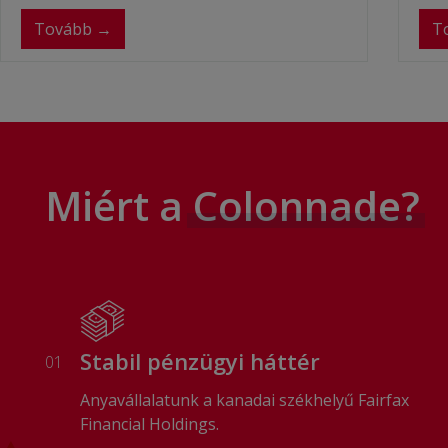
meghi
Tovább →
T
Miért a
Colonnade?
Stabil pénzügyi háttér
01
Anyavállalatunk a kanadai székhelyű Fairfax
Financial Holdings.