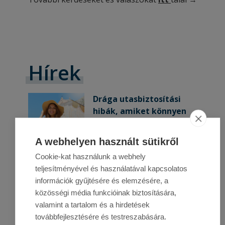
Hírek
Drága utasbiztosítási
hibák, amiket könnyen
elkerülhetsz
2026. 06. 08.
Egy utazás
A webhelyen használt sütikről
megszervezése izgalmas
Cookie-kat használunk a webhely
feladat. Kiválasztod az úti
teljesítményével és használatával kapcsolatos
célt, lefoglalod a szállást,
Tovább
→
információk gyűjtésére és elemzésére, a
megveszed a repülőjegyet,
közösségi média funkcióinak biztosítására,
és már fejben azt tervezed,
Gépjármű asszisztencia:
valamint a tartalom és a hirdetések
hogy mit fogsz megnézni,
mikor lehet rá szükség?
továbbfejlesztésére és testreszabására.
kipróbálni vagy
2026. 07. 13.
Az indulás