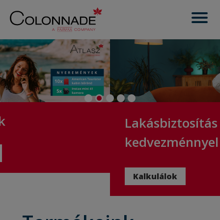
Lakásbiztosítás akár 48%
kedvezménnyel
Kalkulálok