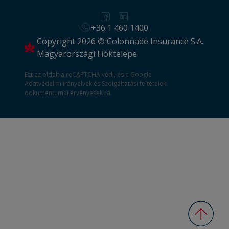
+36 1 460 1400
Copyright 2026 © Colonnade Insurance S.A.
Magyarországi Fióktelepe
Ezt az oldalt a reCAPTCHA védi, és a Google
Adatvédelmi irányelvek
és
Szolgáltatási feltételek
dokumentumai érvényesek rá.
Vissza 