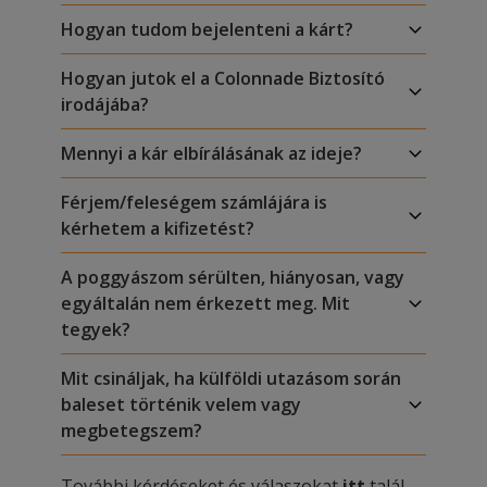
Hogyan tudom bejelenteni a kárt?
Hogyan jutok el a Colonnade Biztosító
irodájába?
Mennyi a kár elbírálásának az ideje?
Férjem/feleségem számlájára is
kérhetem a kifizetést?
A poggyászom sérülten, hiányosan, vagy
egyáltalán nem érkezett meg. Mit
tegyek?
Mit csináljak, ha külföldi utazásom során
baleset történik velem vagy
megbetegszem?
További kérdéseket és válaszokat
itt
talál