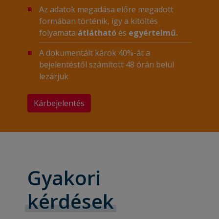
Az adatok megadása előre megadott
formában történik, így a kitöltés
folyamata
átlátható
és
egyértelmű.
A dokumentált károk 40%-át a
bejelentéstől számított 48 órán belül
lezárjuk
Kárbejelentés
Gyakori
kérdések