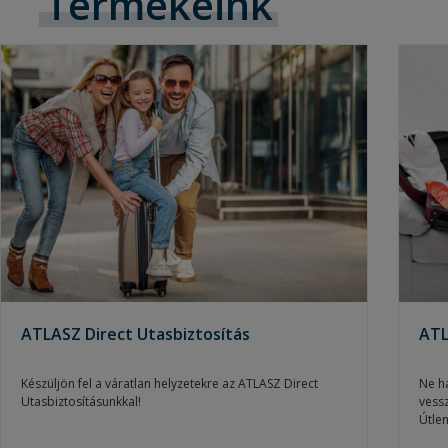
Termékeink
ATLASZ Direct Utasbiztosítás
ATL
Készüljön fel a váratlan helyzetekre az ATLASZ Direct
Ne h
Utasbiztosításunkkal!
vess
Útle
indu