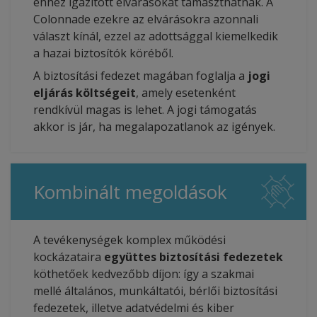
ehhez igazított elvárásokat támaszthatnak. A
Colonnade ezekre az elvárásokra azonnali
választ kínál, ezzel az adottsággal kiemelkedik
a hazai biztosítók köréből.
A biztosítási fedezet magában foglalja a
jogi
eljárás költségeit
, amely esetenként
rendkívül magas is lehet. A jogi támogatás
akkor is jár, ha megalapozatlanok az igények.
Kombinált megoldások
A tevékenységek komplex működési
kockázataira
együttes biztosítási fedezetek
köthetőek kedvezőbb díjon: így a szakmai
mellé általános, munkáltatói, bérlői biztosítási
fedezetek, illetve adatvédelmi és kiber