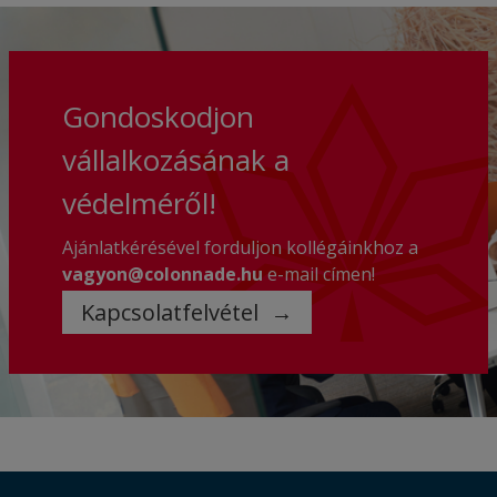
Gondoskodjon
vállalkozásának a
védelméről!
Ajánlatkérésével forduljon kollégáinkhoz a
vagyon@colonnade.hu
e-mail címen!
Kapcsolatfelvétel