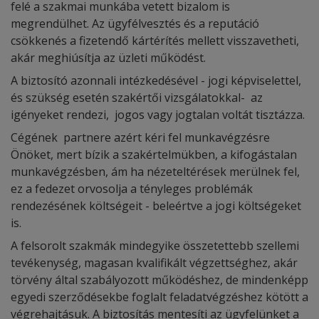
felé a szakmai munkába vetett bizalom is
megrendülhet. Az ügyfélvesztés és a reputáció
csökkenés a fizetendő kártérítés mellett visszavetheti,
akár meghiúsítja az üzleti működést.
A biztosító azonnali intézkedésével - jogi képviselettel,
és szükség esetén szakértői vizsgálatokkal- az
igényeket rendezi, jogos vagy jogtalan voltát tisztázza.
Cégének partnere azért kéri fel munkavégzésre
Önöket, mert bízik a szakértelmükben, a kifogástalan
munkavégzésben, ám ha nézeteltérések merülnek fel,
ez a fedezet orvosolja a tényleges problémák
rendezésének költségeit - beleértve a jogi költségeket
is.
A felsorolt szakmák mindegyike összetettebb szellemi
tevékenység, magasan kvalifikált végzettséghez, akár
törvény által szabályozott működéshez, de mindenképp
egyedi szerződésekbe foglalt feladatvégzéshez kötött a
végrehajtásuk. A biztosítás mentesíti az ügyfelünket a