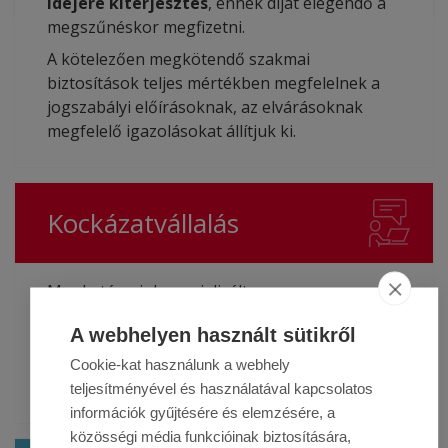
idejére kiterjesztés
, ennek díját elegendő a
megszűnéskor megfizetni.
A kötelezően megkötendő szakmai
biztosítások teljes mértékben megfelelnek a
jogszabályi előírásoknak, az elvárásoknak
megfelelő igazolásokat állítjuk ki.
Kockázatvállalás
Munkatársaink specializált
felelősségbiztosítási tapasztalattal
A webhelyen használt sütikről
rendelkeznek, így komplex, egyedi igények
szerinti kéréseket is képesek vagyunk
Cookie-kat használunk a webhely
kielégíteni.
teljesítményével és használatával kapcsolatos
információk gyűjtésére és elemzésére, a
közösségi média funkcióinak biztosítására,