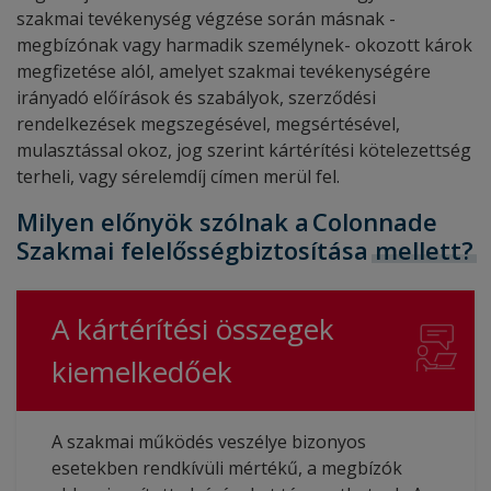
szakmai tevékenység végzése során másnak -
megbízónak vagy harmadik személynek- okozott károk
megfizetése alól, amelyet szakmai tevékenységére
irányadó előírások és szabályok, szerződési
rendelkezések megszegésével, megsértésével,
mulasztással okoz, jog szerint kártérítési kötelezettség
terheli, vagy sérelemdíj címen merül fel.
Milyen előnyök szólnak a Colonnade
Szakmai felelősségbiztosítása
mellett?
A kártérítési összegek
kiemelkedőek
A szakmai működés veszélye bizonyos
esetekben rendkívüli mértékű, a megbízók