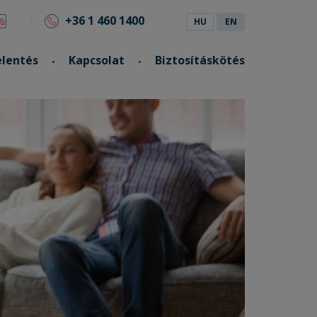
+36 1 460 1400
HU
EN
elentés
Kapcsolat
Biztosításkötés