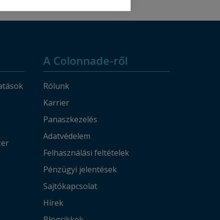
legnagyobb szükség van rá.
l és
 felé
álik
A Colonnade-ről
sel
atások
Rólunk
Karrier
(GAP)
Panaszkezelés
Adatvédelem
zer
Felhasználási feltételek
Pénzügyi jelentések
Sajtókapcsolat
Hírek
Blogcikkek