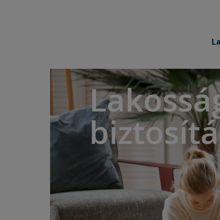
L
Lakossá
biztosít