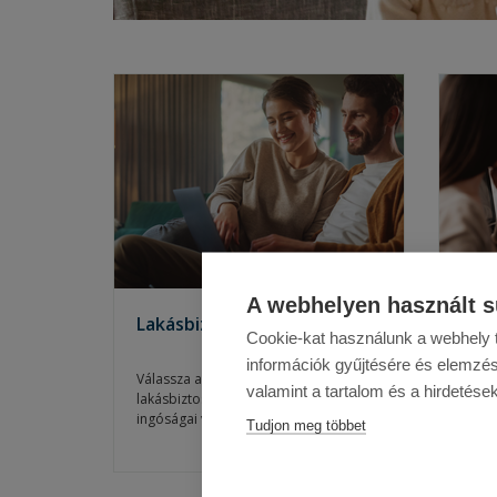
A webhelyen használt s
Lakásbiztosítások
Uta
Cookie-kat használunk a webhely t
információk gyűjtésére és elemzés
Válassza a Colonnade
Magy
valamint a tartalom és a hirdetése
lakásbiztosításait ingatlanja és
legn
ingóságai védelmére.
Három
utas
Tudjon meg többet
termékünk közül
könnyedén
mint 
Bizto
megtalálhatja a legmegfelelőbb
bizto
megny
biztosítást
otthona
vagy akár
nyara
jelen