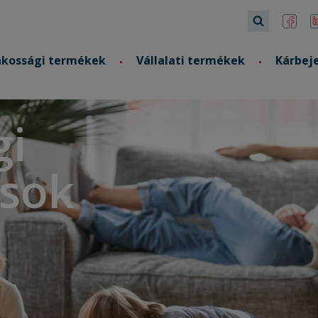
akossági termékek
Vállalati termékek
Kárbej
gi
ások