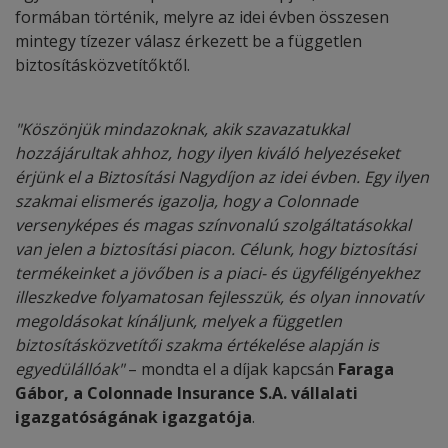
formában történik, melyre az idei évben összesen
mintegy tízezer válasz érkezett be a független
biztosításközvetítőktől.
"Köszönjük mindazoknak, akik szavazatukkal
hozzájárultak ahhoz, hogy ilyen kiváló helyezéseket
érjünk el a Biztosítási Nagydíjon az idei évben. Egy ilyen
szakmai elismerés igazolja, hogy a Colonnade
versenyképes és magas színvonalú szolgáltatásokkal
van jelen a biztosítási piacon. Célunk, hogy biztosítási
termékeinket a jövőben is a piaci- és ügyféligényekhez
illeszkedve folyamatosan fejlesszük, és olyan innovatív
megoldásokat kínáljunk, melyek a független
biztosításközvetítői szakma értékelése alapján is
egyedülállóak"
– mondta el a díjak kapcsán
Faraga
Gábor, a Colonnade Insurance S.A. vállalati
igazgatóságának igazgatója
.