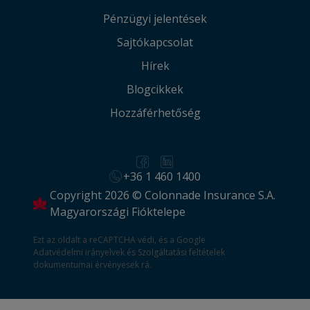
Pénzügyi jelentések
Sajtókapcsolat
Hírek
Blogcikkek
Hozzáférhetőség
+36 1 460 1400
Copyright 2026 © Colonnade Insurance S.A.
Magyarországi Fióktelepe
Ezt az oldalt a reCAPTCHA védi, és a Google
Adatvédelmi irányelvek
és
Szolgáltatási feltételek
dokumentumai érvényesek rá.