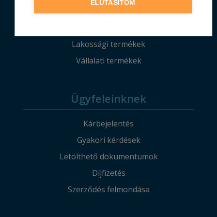
ELUTASÍTOM
Termékeink
Lakossági termékek
Vállalati termékek
Ügyfeleinknek
Kárbejelentés
Gyakori kérdések
Letölthető dokumentumok
Díjfizetés
Szerződés felmondása