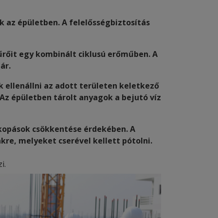
k az épületben. A felelősségbiztosítás
rőit egy kombinált ciklusú erőműben. A
ár.
k ellenállni az adott területen keletkező
Az épületben tárolt anyagok a bejutó víz
 kopások csökkentése érdekében. A
e, melyeket cserével kellett pótolni.
i.