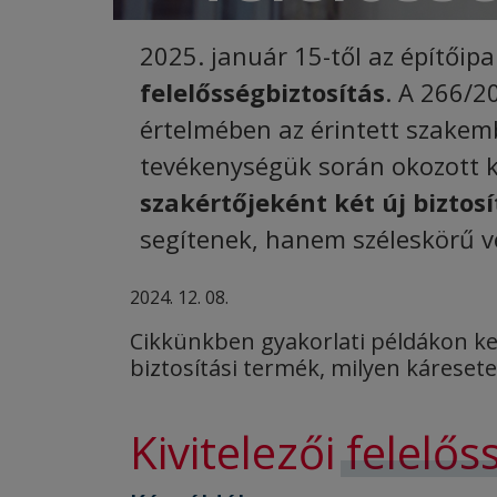
2025. január 15-től az építői
felelősségbiztosítás
. A 266/2
értelmében az érintett szakemb
tevékenységük során okozott k
szakértőjeként két új biztosí
segítenek, hanem széleskörű v
2024. 12. 08.
Cikkünkben gyakorlati példákon ke
biztosítási termék, milyen káreset
Kivitelezői
felelős