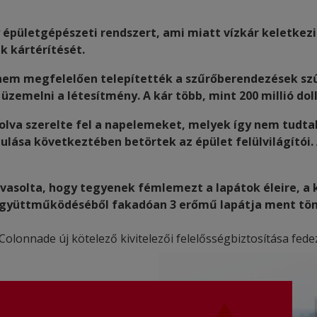
y épületgépészeti rendszert, ami miatt vízkár keletkezi
k kártérítését.
nem megfelelően telepítették a szűrőberendezések szű
emelni a létesítmény. A kár több, mint 200 millió doll
ájolva szerelte fel a napelemeket, melyek így nem tudta
lása következtében betörtek az épület felülvilágítói. 
avasolta, hogy tegyenek fémlemezt a lapátok éleire, a
együttműködéséből fakadóan 3 erőmű lapátja ment tönkr
Colonnade új kötelező kivitelezői felelősségbiztosítása fedez