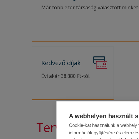
Már több ezer társaság választott minket.
Kedvező
díjak
Évi akár 38.880 Ft-tól.
A webhelyen használt s
Tervezői, mérnök
Cookie-kat használunk a webhely t
információk gyűjtésére és elemzés