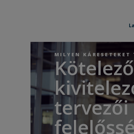
L
MILYEN KÁRESETEKET 
Kötelező
kivitelez
tervezői
felelőss