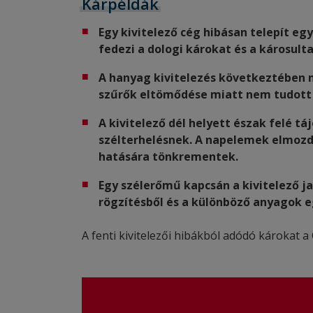
Kárpéldák
Egy kivitelező cég hibásan telepít eg
fedezi a dologi károkat és a károsulta
A hanyag kivitelezés következtében 
szűrők eltömődése miatt nem tudott üz
A kivitelező dél helyett észak felé t
szélterhelésnek. A napelemek elmozdu
hatására tönkrementek.
Egy szélerőmű kapcsán a kivitelező j
rögzítésből és a különböző anyagok 
A fenti kivitelezői hibákból adódó károkat a 