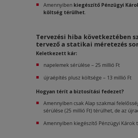
Amennyiben
kiegészítő Pénzügyi Károk
költség térülhet
.
Tervezési hiba következtében s
tervező a statikai méretezés sor
Keletkezett kár:
napelemek sérülése – 25 millió Ft
újraépítés plusz költsége – 13 millió Ft
Hogyan térít a biztosítási fedezet?
Amennyiben csak Alap szakmai felelősségb
sérülése (25 millió Ft) térülhet, de az új
Amennyiben kiegészítő Pénzügyi Károk térí