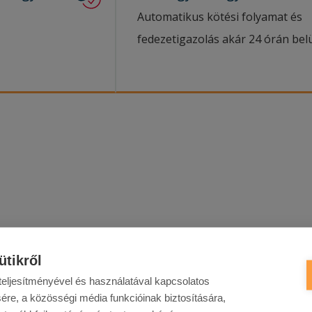
Automatikus kötési folyamat és
fedezetigazolás akár 24 órán belü
ütikről
i
felelősségbiztosítás
eljesítményével és használatával kapcsolatos
ére, a közösségi média funkcióinak biztosítására,