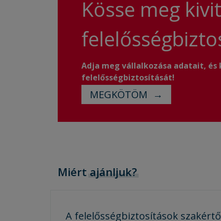
Kösse meg kivit
felelősségbizto
Adja meg vállalkozása adatait, és
felelősségbiztosítását!
MEGKÖTÖM
Miért
ajánljuk?
A felelősségbiztosítások szakért