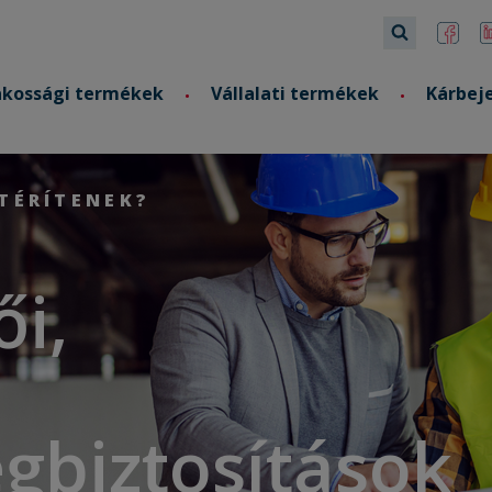
akossági termékek
Vállalati termékek
Kárbej
TÉRÍTENEK?
ői,
égbiztosítások