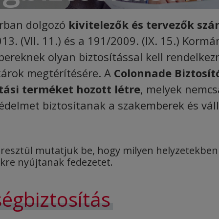
parban dolgozó
kivitelezők és tervezők szá
013. (VII. 11.) és a 191/2009. (IX. 15.) Kor
ereknek olyan biztosítással kell rendelkezn
árok megtérítésére. A
Colonnade Biztosító
tási terméket hozott létre
, melyek nemcs
édelmet biztosítanak a szakemberek és vál
resztül mutatjuk be, hogy milyen helyzetekben 
ekre nyújtanak fedezetet.
ségbiztosítás