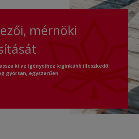
ezői, mérnöki
sítását
assza ki az igényeihez leginkább illeszkedő
eg gyorsan, egyszerűen