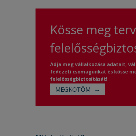
Kösse meg terv
felelősségbizto
Adja meg vállalkozása adatait, vál
fedezeti csomagunkat és kösse m
felelősségbiztosítását!
MEGKÖTÖM