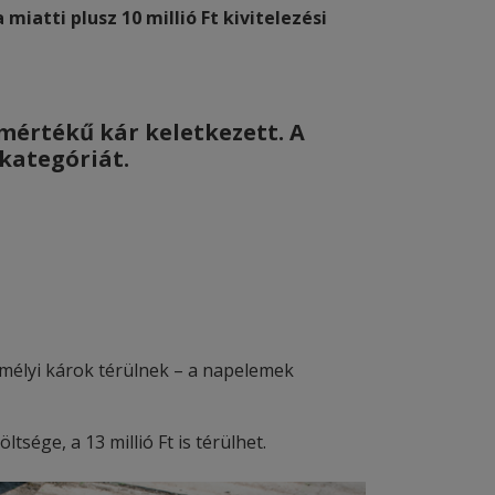
 miatti plusz 10 millió Ft kivitelezési
mértékű kár keletkezett. A
 kategóriát.
emélyi károk térülnek – a napelemek
sége, a 13 millió Ft is térülhet.