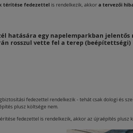
 térítése fedezettel
is rendelkezik, akkor
a tervezői hiba
zél hatására egy napelemparkban jelentős 
án rosszul vette fel a terep (beépítettségi)
iztosítási fedezettel rendelkezik - tehát csak dologi és sz
raépítés plusz költsége nem.
tése fedezettel is rendelkezik, akkor az újraépítés plusz költ