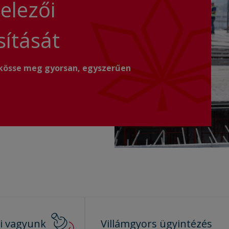
elezői
sítását
 kösse meg gyorsan, egyszerűen
ői
vagyunk
Villámgyors
ügyintézés