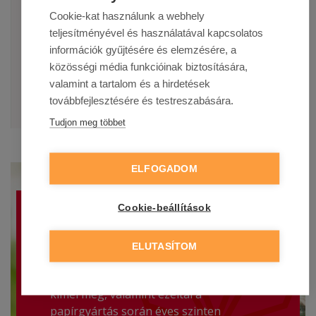
kitöltőjét
Cookie-kat használunk a webhely
teljesítményével és használatával kapcsolatos
-
információk gyűjtésére és elemzésére, a
közösségi média funkcióinak biztosítására,
valamint a tartalom és a hirdetések
továbbfejlesztésére és testreszabására.
Tudjon meg többet
ELFOGADOM
Cookie-beállítások
Tudta?
ELUTASÍTOM
Minden elő nem állított 1 tonna papír
akár
25 fát és több tízezer liter vizet
kímél meg, valamint ezéltal a
papírgyártás során éves szinten