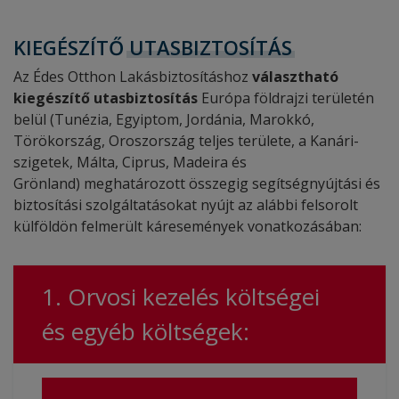
KIEGÉSZÍTŐ
UTASBIZTOSÍTÁS
Az Édes Otthon Lakásbiztosításhoz
választható
kiegészítő utasbiztosítás
Európa földrajzi területén
belül (Tunézia, Egyiptom, Jordánia, Marokkó,
Törökország, Oroszország teljes területe, a Kanári-
szigetek, Málta, Ciprus, Madeira és
Grönland) meghatározott összegig segítségnyújtási és
biztosítási szolgáltatásokat nyújt az alábbi felsorolt
külföldön felmerült káresemények vonatkozásában:
1. Orvosi kezelés költségei
és egyéb költségek: