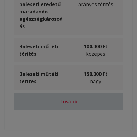
baleseti eredetű
arányos térítés
maradandó
egészségkárosod
ás
Baleseti műtéti
100.000 Ft
térítés
közepes
Baleseti műtéti
150.000 Ft
térítés
nagy
Balesetből eredő
Baleseti okú
Baleseti
Tovább
100.000 Ft
30.000 Ft
2.000 Ft
kórházi ápolás
égési sérülés
csonttörés
5. napot követően
maximum 50 napig