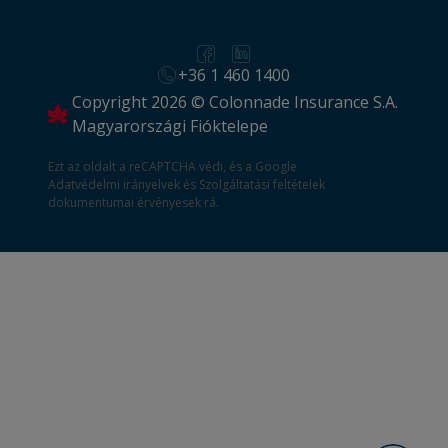
+36 1 460 1400
Copyright 2026 © Colonnade Insurance S.A.
Magyarországi Fióktelepe
Ezt az oldalt a reCAPTCHA védi, és a Google
Adatvédelmi irányelvek
és
Szolgáltatási feltételek
dokumentumai érvényesek rá.