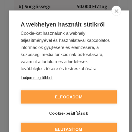
b) Sürgősségi
50.000 Ft/fog
fogászati
(max. 2 fog)
költségek
A webhelyen használt sütikről
Cookie-kat használunk a webhely
c) Sürgősségi
30.000
teljesítményével és használatával kapcsolatos
dioptriás
Ft Balesetből
információk gyűjtésére és elemzésére, a
szemüveg, vagy
eredően
közösségi média funkcióinak biztosítására,
dioptriás
valamint a tartalom és a hirdetések
kontaktlencse
továbbfejlesztésére és testreszabására.
pótlása
Tudjon meg többet
d) Földi
Limit nélkül
ELFOGADOM
maradványok
hazaszállítása
Cookie-beállítások
e) Külföldi
80.000 Ft
ELUTASÍTOM