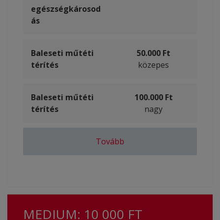
egészségkárosod
ás
Baleseti műtéti
50.000 Ft
térítés
közepes
Baleseti műtéti
100.000 Ft
térítés
nagy
Balesetből eredő
Baleseti okú
Baleseti
Tovább
50.000 Ft
20.000 Ft
1.000 Ft
kórházi ápolás
égési sérülés
csonttörés
5. napot követően
maximum 50 napig
MEDIUM: 10 000 FT