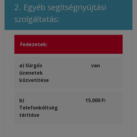
2. Egyéb segítségnyújtási
szolgáltatás:
Fedezetek:
a) Sürgős
van
üzenetek
közvetítése
b)
15.000 F
t
Telefonköltség
térítése