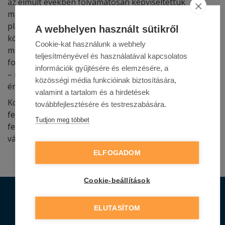
az elmúlt években folyamatosan képviseltettük
magunkat a biztosítási szakmai rendezvényeken és
platformokon. Az alkuszok számára személyes,
A webhelyen használt sütikről
közvetlen elérhetőséget biztosítunk
Cookie-kat használunk a webhely
munkatársainkhoz, így kérdéseikkel bármikor
teljesítményével és használatával kapcsolatos
fordulhatnak hozzánk, számíthatnak támogatásunkra”
információk gyűjtésére és elemzésére, a
– mondta Faraga Gábor, a Colonnade alkuszi
közösségi média funkcióinak biztosítására,
értékesítési igazgatója.
valamint a tartalom és a hirdetések
Korábbi díjaink mellett, ugyancsak az alkuszok bizalmát
továbbfejlesztésére és testreszabására.
fejezi ki, hogy a működésükhöz szükséges szakmai
Tudjon meg többet
felelősségük megkötésekor nagy arányban
választanak minket.
ELFOGADOM
Cookie-beállítások
Termékeink
ELUTASÍTOM