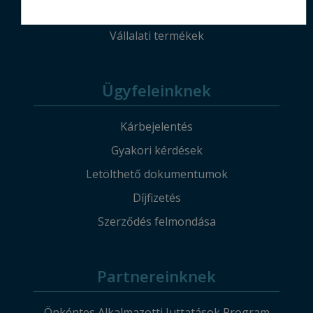
Lakossági termékek
Vállalati termékek
Ügyfeleinknek
Kárbejelentés
Gyakori kérdések
Letölthető dokumentumok
Díjfizetés
Szerződés felmondása
Partnereinknek
Önkéntes Alkalmazotti Juttatások Program