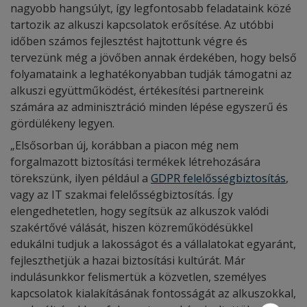
nagyobb hangsúlyt, így legfontosabb feladataink közé
tartozik az alkuszi kapcsolatok erősítése. Az utóbbi
időben számos fejlesztést hajtottunk végre és
tervezünk még a jövőben annak érdekében, hogy belső
folyamataink a leghatékonyabban tudják támogatni az
alkuszi együttműködést, értékesítési partnereink
számára az adminisztráció minden lépése egyszerű és
gördülékeny legyen.
„Elsősorban új, korábban a piacon még nem
forgalmazott biztosítási termékek létrehozására
törekszünk, ilyen például a
GDPR felelősségbiztosítás
,
vagy az IT szakmai felelősségbiztosítás. Így
elengedhetetlen, hogy segítsük az alkuszok valódi
szakértővé válását, hiszen közreműködésükkel
edukálni tudjuk a lakosságot és a vállalatokat egyaránt,
fejleszthetjük a hazai biztosítási kultúrát. Már
indulásunkkor felismertük a közvetlen, személyes
kapcsolatok kialakításának fontosságát az alkuszokkal,