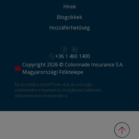
Hírek
Blogcikkek
Hozzáférhetőség
+36 1 460 1400
Copyright 2026 © Colonnade Insurance S.A.
Magyarországi Fióktelepe
Ezt az oldalt a reCAPTCHA védi, és a Google
Adatvédelmi irányelvek
és
Szolgáltatási feltételek
dokumentumai érvényesek rá.
Vissza 