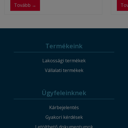
Tovább →
To
Termékeink
Lakossági termékek
Vállalati termékek
Ügyfeleinknek
Kárbejelentés
Gyakori kérdések
Letölthető dokumentumok