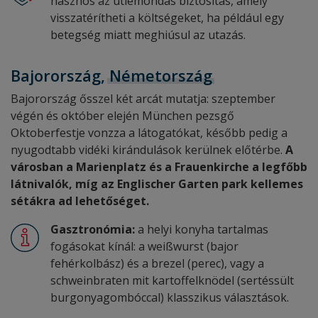
hasznos az útlemondás biztosítás, amely
visszatérítheti a költségeket, ha például egy
betegség miatt meghiúsul az utazás.
Bajorország,
Németország
Bajorország ősszel két arcát mutatja: szeptember
végén és október elején München pezsgő
Oktoberfestje vonzza a látogatókat, később pedig a
nyugodtabb vidéki kirándulások kerülnek előtérbe.
A
városban a Marienplatz és a Frauenkirche a legfőbb
látnivalók, míg az Englischer Garten park kellemes
sétákra ad lehetőséget.
Gasztronómia:
a helyi konyha tartalmas
fogásokat kínál: a weißwurst (bajor
fehérkolbász) és a brezel (perec), vagy a
schweinbraten mit kartoffelknödel (sertéssült
burgonyagombóccal) klasszikus választások.