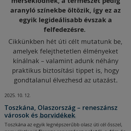
mérséklődnek, a természet pedig
aranyló színekbe öltözik, így ez az
egyik legideálisabb évszak a
felfedezésre.
Cikkünkben hét úti célt mutatunk be,
amelyek felejthetetlen élményeket
kínálnak – valamint adunk néhány
praktikus biztosítási tippet is, hogy
gondtalanul élvezhesd az utazást.
2025. 10. 12.
Toszkána, Olaszország – reneszánsz
városok és
borvidékek
Toszkána az egyik legnépszerűbb olasz úti cél ősszel,