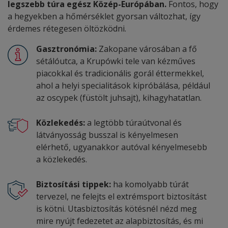
legszebb túra egész Közép-Európában.
Fontos, hogy
a hegyekben a hőmérséklet gyorsan változhat, így
érdemes rétegesen öltözködni.
Gasztronómia:
Zakopane városában a fő
sétálóutca, a Krupówki tele van kézműves
piacokkal és tradicionális gorál éttermekkel,
ahol a helyi specialitások kipróbálása, például
az oscypek (füstölt juhsajt), kihagyhatatlan.
Közlekedés:
a legtöbb túraútvonal és
látványosság busszal is kényelmesen
elérhető, ugyanakkor autóval kényelmesebb
a közlekedés.
Biztosítási tippek:
ha komolyabb túrát
tervezel, ne felejts el extrémsport biztosítást
is kötni. Utasbiztosítás kötésnél nézd meg
mire nyújt fedezetet az alapbiztosítás, és mi