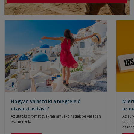
Hogyan válaszd ki a megfelelő
Miér
utasbiztosítást?
az e
kárt
Az utazás örömét gyakran árnyékolhatják be váratlan
Az eur
események.
lehet 
az utas