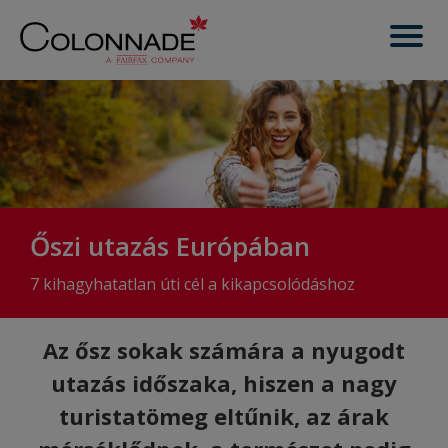
Őszi utazás Európában
7 kihagyhatatlan úti cél a kikapcsolódáshoz
Az ősz sokak számára a nyugodt
utazás időszaka, hiszen a nagy
turistatömeg eltűnik, az árak