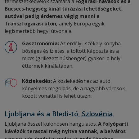
természetkedvelők számára a
Fogarasi-havasok és a
Bucsecs-hegység kínál túrázási lehetőségeket,
autóval pedig érdemes végig menni a
Transzfogarasi úton,
amely Európa egyik
legismertebb hegyi útvonala.
Gasztronómia:
Az erdélyi, székely konyha
bőséges és ízletes: a töltött káposzta és a
miccs (grillezett húshenger) gyakori a helyi
éttermek kínálatában.
Közlekedés:
A közlekedéshez az autó
kényelmes megoldás, de a nagyobb városok
között vonattal is lehet utazni.
Ljubljana és a Bledi-tó,
Szlovénia
Ljubljana ősszel különösen hangulatos.
A
folyóparti
kávézók
teraszai még nyitva vannak, a belváros
szecessziós épületei pedig aranyló fényben