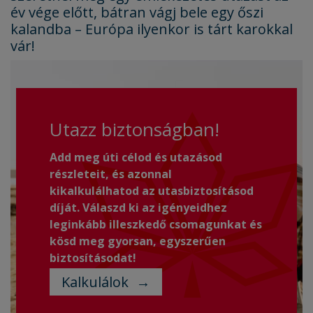
év vége előtt, bátran vágj bele egy őszi
kalandba – Európa ilyenkor is tárt karokkal
vár!
Utazz biztonságban!
Add meg úti célod és utazásod
részleteit, és azonnal
kikalkulálhatod az utasbiztosításod
díját. Válaszd ki az igényeidhez
leginkább illeszkedő csomagunkat és
kösd meg gyorsan, egyszerűen
biztosításodat!
Kalkulálok