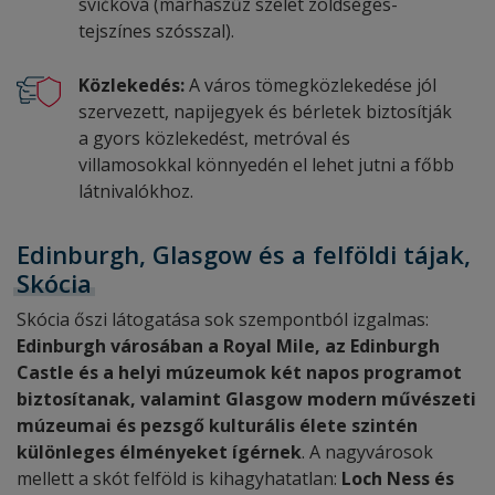
svíčková (marhaszűz szelet zöldséges-
tejszínes szósszal).
Közlekedés:
A város tömegközlekedése jól
szervezett, napijegyek és bérletek biztosítják
a gyors közlekedést, metróval és
villamosokkal könnyedén el lehet jutni a főbb
látnivalókhoz.
Edinburgh, Glasgow és a felföldi tájak,
Skócia
Skócia őszi látogatása sok szempontból izgalmas:
Edinburgh városában a Royal Mile, az Edinburgh
Castle és a helyi múzeumok két napos programot
biztosítanak, valamint Glasgow modern művészeti
múzeumai és pezsgő kulturális élete szintén
különleges élményeket ígérnek
. A nagyvárosok
mellett a skót felföld is kihagyhatatlan:
Loch Ness és