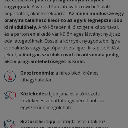
ragyognak.
A város főbb látnivalói rövid idő alatt
bejárhatók, akár kerékpárral.
Az innen mindössze egy
órányira található Bledi-tó az egyik legnépszerűbb
kirándulóhely.
A tó közepén álló sziget a kápolnával,
és a parton emelkedő vár különleges látványt nyújt az
oda látogatóknak. Ősszel a környék nyugodtabb, így a
csónakázás vagy egy tóparti séta igazi kikapcsolódást
jelent,
a Vintgar-szurdok rövid túraútvonala pedig
aktív programlehetőséget is kínál.
Gasztronómia:
a híres bledi krémes
kihagyhatatlan.
Közlekedés:
Ljubljana és a tó közötti
közlekedés vonattal vagy bérelt autóval
egyszerűen megoldható.
Biztosítási tipp:
előfoglalásos utakhoz