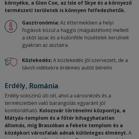
környéke, a Glen Coe, az Isle of Skye és a környező
természeti területek is könnyen felfedezhetők.
Gasztronómia:
Az éttermekben a helyi
fogások közül a haggis (májpástétom) mellett
a skót lazac és a különféle húsételek kerülnek
gyakran az asztalra.
Közlekedés:
A közlekedés jól szervezett, de a
távoli vidékekre érdemes autót bérelni.
Erdély,
Románia
Erdély sokszínű úti cél, ahol a városnézés és a
természetben való barangolás egyaránt jól
kombinálható.
Kolozsvár történelmi központja, a
Mátyás-templom és a főtér kihagyhatatlan
állomás, míg Brassóban a Fekete templom és a
középkori városfalak adnak különleges élményt.
A