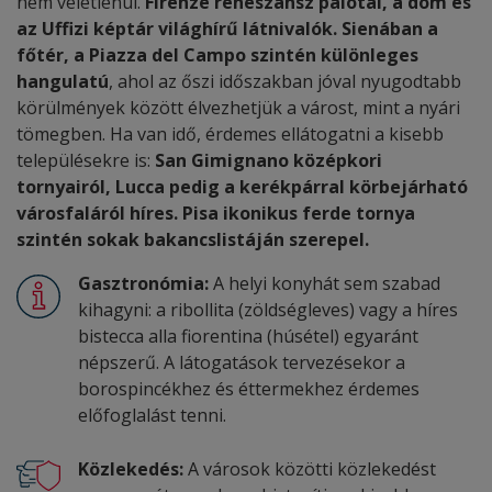
nem véletlenül.
Firenze reneszánsz palotái, a dóm és
az Uffizi képtár világhírű látnivalók. Sienában a
főtér, a Piazza del Campo szintén különleges
hangulatú
, ahol az őszi időszakban jóval nyugodtabb
körülmények között élvezhetjük a várost, mint a nyári
tömegben. Ha van idő, érdemes ellátogatni a kisebb
településekre is:
San Gimignano középkori
tornyairól, Lucca pedig a kerékpárral körbejárható
városfaláról híres. Pisa ikonikus ferde tornya
szintén sokak bakancslistáján szerepel.
Gasztronómia:
A helyi konyhát sem szabad
kihagyni: a ribollita (zöldségleves) vagy a híres
bistecca alla fiorentina (húsétel) egyaránt
népszerű. A látogatások tervezésekor a
borospincékhez és éttermekhez érdemes
előfoglalást tenni.
Közlekedés:
A városok közötti közlekedést