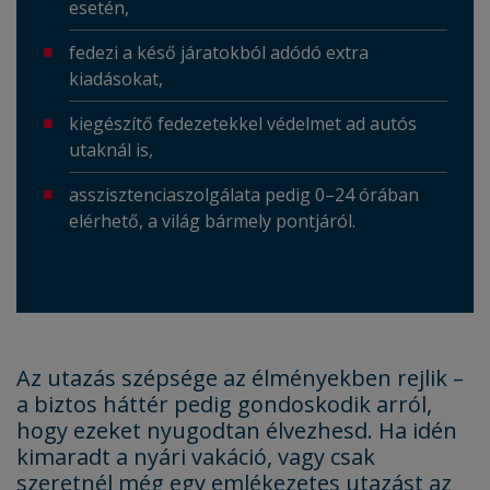
esetén,
fedezi a késő járatokból adódó extra
kiadásokat,
kiegészítő fedezetekkel védelmet ad autós
utaknál is,
asszisztenciaszolgálata pedig 0–24 órában
elérhető, a világ bármely pontjáról.
Az utazás szépsége az élményekben rejlik –
a biztos háttér pedig gondoskodik arról,
hogy ezeket nyugodtan élvezhesd. Ha idén
kimaradt a nyári vakáció, vagy csak
szeretnél még egy emlékezetes utazást az