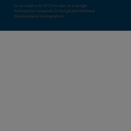
Ezt az oldalt a reCAPTCHA védi, és a Google
Adatvédelmi irányelvek
és
Szolgáltatási feltételek
dokumentumai érvényesek rá.