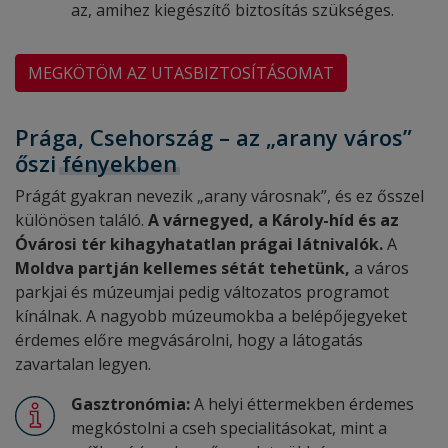
az, amihez kiegészítő biztosítás szükséges.
MEGKÖTÖM AZ UTASBIZTOSÍTÁSOMAT
Prága, Csehország – az „arany város”
őszi
fényekben
Prágát gyakran nevezik „arany városnak”, és ez ősszel
különösen találó.
A várnegyed, a Károly-híd és az
Óvárosi tér kihagyhatatlan prágai látnivalók.
A
Moldva partján kellemes sétát tehetünk,
a város
parkjai és múzeumjai pedig változatos programot
kínálnak. A nagyobb múzeumokba a belépőjegyeket
érdemes előre megvásárolni, hogy a látogatás
zavartalan legyen.
Gasztronómia:
A helyi éttermekben érdemes
megkóstolni a cseh specialitásokat, mint a