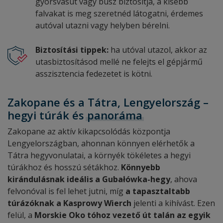
gyorsvasút vagy busz biztosítja, a kisebb
falvakat is meg szeretnéd látogatni, érdemes
autóval utazni vagy helyben bérelni.
Biztosítási tippek:
ha utóval utazol, akkor az
utasbiztosításod mellé ne felejts el gépjármű
asszisztencia fedezetet is kötni.
Zakopane és a Tátra, Lengyelország –
hegyi túrák és
panoráma
Zakopane az aktív kikapcsolódás központja
Lengyelországban, ahonnan könnyen elérhetők a
Tátra hegyvonulatai, a környék tökéletes a hegyi
túrákhoz és hosszú sétákhoz.
Könnyebb
kirándulásnak ideális a Gubałówka-hegy
, ahova
felvonóval is fel lehet jutni, míg
a tapasztaltabb
túrázóknak a Kasprowy Wierch
jelenti a kihívást. Ezen
felül, a
Morskie Oko
tóhoz vezető út talán az egyik