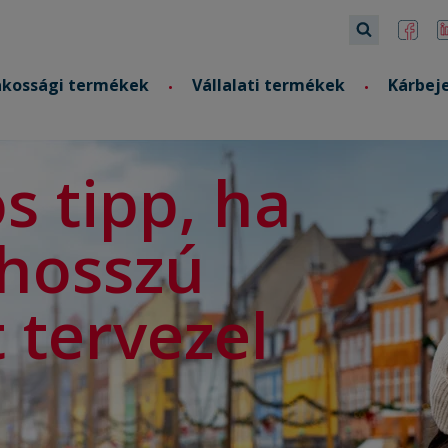
akossági termékek
Vállalati termékek
Kárbej
s tipp, ha
 hosszú
 tervezel