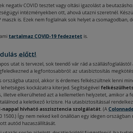
k negatív COVID tesztet vagy oltási igazolást a beutazáshoz
ségügyi intézményekben ott, ahová utazni szeretnél. Készü
 maszk is. Ezek nem foglalnak sok helyet a csomagodban, d
 ami
tartalmaz COVID-19 fedezetet
is.
ndulás
előtt!
pos utat is tervezel, sok teendő vár rád a szállásfoglalástó
ledkezned a legfontosabbról: az utasbiztosítás megkötés
országba utazol, akkor is érdemes felkészültnek lenni min
lehetséges kockázatra kiterjed. Segítségével
felkészülhet
s, illetve elkerülheted azt a kellemetlen helyzetet, amikor 
alálnod a keletkező krízisre. Ha utasbiztosítással rendelkez
el-nappal hívható asszisztencia szolgálatát
. (A
Colonnade
0 1500.) Így nem neked kell önállóan egy idegen országban
t autód hazaszállítását.
i utazás során ajánlott, desztinációtól függetlenül, ha tu