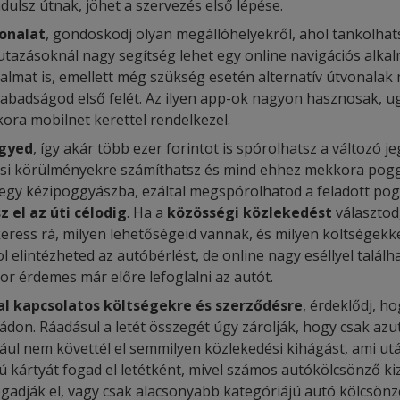
dulsz útnak, jöhet a szervezés első lépése.
onalat
, gondoskodj olyan megállóhelyekről, ahol tankolhat
n utazásoknál nagy segítség lehet egy online navigációs alk
almat is, emellett még szükség esetén alternatív útvonalak 
szabadságod első felét. Az ilyen app-ok nagyon hasznosak, 
kora mobilnet kerettel rendelkezel.
egyed
, így akár több ezer forintot is spórolhatsz a változó j
rási körülményekre számíthatsz és mind ehhez mekkora pogg
egy kézipoggyászba, ezáltal megspórolhatod a feladott pogg
z el az úti célodig
. Ha a
közösségi közlekedést
választod
keress rá, milyen lehetőségeid vannak, és milyen költségekk
 elintézheted az autóbérlést, de online nagy eséllyel találh
r érdemes már előre lefoglalni az autót.
al kapcsolatos költségekre és szerződésre
, érdeklődj, h
ádon. Ráadásul a letét összegét úgy zárolják, hogy csak az
éldául nem követtél el semmilyen közlekedési kihágást, ami ut
sú kártyát fogad el letétként, mivel számos autókölcsönző k
fogadják el, vagy csak alacsonyabb kategóriájú autó kölcsönzé