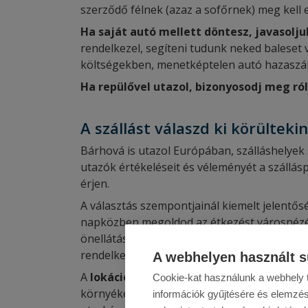
szerződő félnek (azaz a sofőrnek) meg kell 
Ha saját autó mellett döntesz, javasolju
rendelkezel, segíteni tudunk neked baleset 
költségekben, menetképtelen autó hazaszál
Ha repülővel utazol, bizonyosodj meg ról
A szállást válaszd ki körülteki
Bárhová is utazol Európában, szálláshelyek 
utazók értékeléseit és véleményét a szállásp
érjen.
A választás szempontjainál kiemelt jelentő
napközben megoldod az étkezést városnézés 
önellátásban gondolkodsz, olyan apartmant v
rendelkezésre álló keret szabhat korlátokat
A webhelyen használt s
A
lokáció
több okból is fontos, például mer
Cookie-kat használunk a webhely t
környéken” található szálláshelyeket, érde
információk gyűjtésére és elemzés