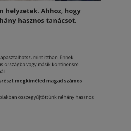
n helyzetek. Ahhoz, hogy
éhány hasznos tanácsot.
apasztalhatsz, mint itthon. Ennek
kus országba vagy másik kontinensre
ál.
 másrészt megkíméled magad számos
lábbiakban összegyűjtöttünk néhány hasznos