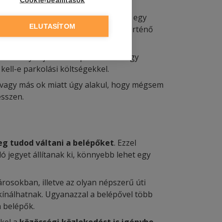
yszínen.
Cookie-beállítások
 központi helyen lévő szállás, mint egy
ELUTASÍTOM
s nem zavaró számodra a naponta történő
álláshely saját védett parkolóval vagy
kell-e parkolási költségekkel.
g vagy más ok miatt úgy alakul, hogy mégsem
esszen.
eg tudod váltani a belépőket
. Ezzel
ló jegyet állítanak ki, könnyebb lehet egy
rosokban, illetve az olyan népszerű úti
kínálhatnak. Ugyanazzal a belépővel több
a belépők.