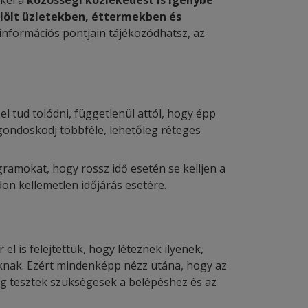
kkel a
közösségi közlekedést is igénybe
lölt üzletekben, éttermekben és
 információs pontjain tájékozódhatsz, az
 tud tolódni, függetlenül attól, hogy épp
gondoskodj többféle, lehetőleg réteges
ramokat, hogy rossz idő esetén se kelljen a
on kellemetlen időjárás esetére.
l is felejtettük, hogy léteznek ilyenek,
oknak. Ezért mindenképp nézz utána, hogy az
eg tesztek szükségesek a belépéshez és az