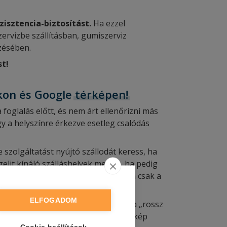
isztencia-biztosítást.
Ha ezzel
ervizbe szállításban, gumiszerviz
zésében.
st!
akon és Google
térképen!
oglalás előtt, és nem árt ellenőrizni más
gy a helyszínre érkezve esetleg csalódás
ve szolgáltatást nyújtó szállodát keress, ha
it kínáló szálláshelyek mellett, ha pedig
ndelkezik. A lehetőségnek általában csak a
ELFOGADOM
egyedek találhatók. Hogy elkerüld a „rossz
zetre vonatkozó részt. A Google térkép