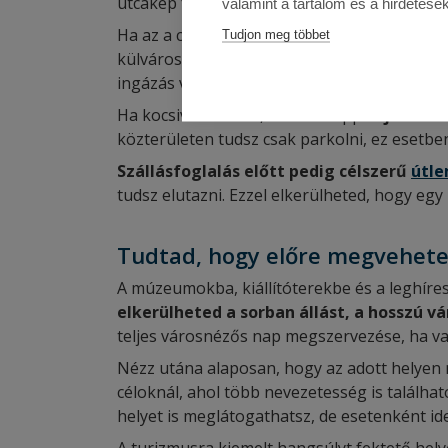
utcakép funkciójával pedig akár „körbejárha
valamint a tartalom és a hirdetése
Ha az a cél, hogy a desztinációs városon be
Tudjon meg többet
külvárosi vagy agglomerációban fekvő. Utó
ingázás vagy ha biztosan tudod, hogy autót 
Ha kocsival érkezel, mindenképp
tájékozód
közterületen tudsz csak parkolni, ez esetbe
Szállásfoglalás előtt pedig célszerű
útle
tudsz elutazni. Ezzel elkerülheted, hogy egy
Tudtad, hogy előre megvehet
A múzeumokba, kiállítóterekbe és a leghíre
elkerülheted a sorban állást, a hosszú vá
teljes városnézős nap megszervezése, ha va
Nézz utána alaposan, hogy az adott helyen 
céloknál, ahol több nevezetesség is találh
helyet is meglátogathatsz, de esetenként id