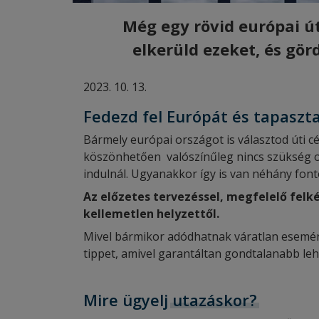
Még egy rövid európai ú
elkerüld ezeket, és gö
2023. 10. 13.
Fedezd fel Európát és tapaszt
Bármely európai országot is választod úti c
köszönhetően valószínűleg nincs szükség ol
indulnál. Ugyanakkor így is van néhány font
Az előzetes tervezéssel, megfelelő fel
kellemetlen helyzettől.
Mivel bármikor adódhatnak váratlan esemény
tippet, amivel garantáltan gondtalanabb leh
Mire ügyelj
utazáskor?