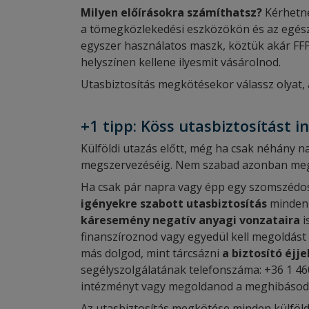
Milyen előírásokra számíthatsz?
Kérhetne
a tömegközlekedési eszközökön és az egész
egyszer használatos maszk, köztük akár FFP
helyszínen kellene ilyesmit vásárolnod.
Utasbiztosítás megkötésekor válassz olyat,
+1 tipp: Köss utasbiztosítást i
Külföldi utazás előtt, még ha csak néhány na
megszervezéséig. Nem szabad azonban megfe
Ha csak pár napra vagy épp egy szomszédos 
igényekre szabott utasbiztosítás
minden 
káresemény negatív anyagi vonzataira
i
finanszíroznod vagy egyedül kell megoldást t
más dolgod, mint tárcsázni
a biztosító éjj
segélyszolgálatának telefonszáma: +36 1 46
intézményt vagy megoldanod a meghibásodot
Az utasbiztosítás megkötése minden külföld