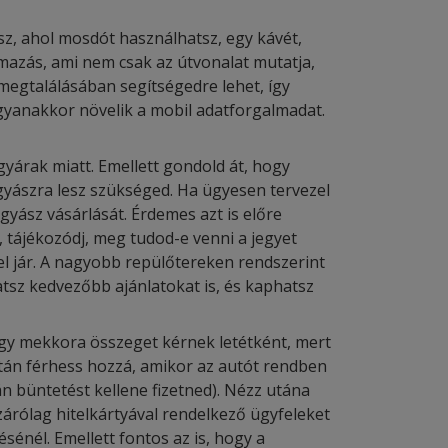
sz, ahol mosdót használhatsz, egy kávét,
almazás, ami nem csak az útvonalat mutatja,
megtalálásában segítségedre lehet, így
ugyanakkor növelik a mobil adatforgalmadat.
egyárak miatt. Emellett gondold át, hogy
yászra lesz szükséged. Ha ügyesen tervezel
yász vásárlását. Érdemes azt is előre
, tájékozódj, meg tudod-e venni a jegyet
el jár. A nagyobb repülőtereken rendszerint
atsz kedvezőbb ajánlatokat is, és kaphatsz
ogy mekkora összeget kérnek letétként, mert
után férhess hozzá, amikor az autót rendben
án büntetést kellene fizetned). Nézz utána
izárólag hitelkártyával rendelkező ügyfeleket
sénél. Emellett fontos az is, hogy a