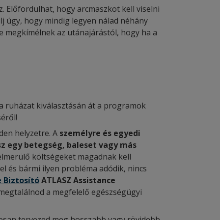
. Előfordulhat, hogy arcmaszkot kell viselni
lj úgy, hogy mindig legyen nálad néhány
e megkímélnek az utánajárástól, hogy ha a
l a ruházat kiválasztásán át a programok
éről!
den helyzetre. A
személyre és egyedi
sz egy betegség, baleset vagy más
a felmerülő költségeket magadnak kell
el és bármi ilyen probléma adódik, nincs
 Biztosító
ATLASZ Assistance
 megtalálnod a megfelelő egészségügyi
datosan tervezed meg hosszabb vagy rövidebb