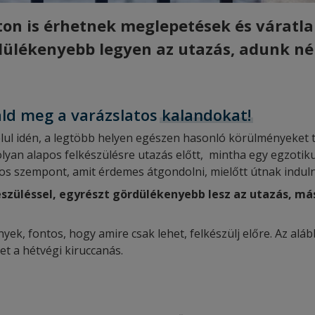
ton is érhetnek meglepetések és váratla
rdülékenyebb legyen az utazás, adunk n
ald meg a varázslatos
kalandokat!
élul idén, a legtöbb helyen egészen hasonló körülményeket t
yan alapos felkészülésre utazás előtt, mintha egy egzoti
os szempont, amit érdemes átgondolni, mielőtt útnak induln
készüléssel, egyrészt gördülékenyebb lesz az utazás,
ek, fontos, hogy amire csak lehet, felkészülj előre. Az a
et a hétvégi kiruccanás.