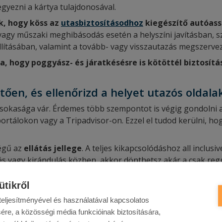
egyezni a kártya tulajdonosával.
k, hogy köss az
utasbiztosításodhoz
kiegészítő autóassz
vagy műszaki meghibásodás esetén a helyszíni javításban, sz
lításában, valamint a tovább- vagy visszautazás megszerve
a, hogy poggyász- és járatkésésre is kötöttél biztosítá
ntően, és ellenőrizd a helyet utazós oldal
sokasága vár. Érdemes több szempontot is végig gondolni a f
ortálokon vagy a Tripadvisor-on. Ezzel el tudod kerülni, ho
ségű az
ellátás jellege
. A teljes kikapcsolódáshoz all inclusi
vagy kirándulás közben, akkor dönthetsz akár a csak reggel
agy lakást érdemes választani, ami felszerelt konyhával re
.
ütikről
t egy városon belül egymástól eltérő hangulatú és fekvésű n
eljesítményével és használatával kapcsolatos
mes elolvasnod a korábbi véleményeket, különösen a környe
ére, a közösségi média funkcióinak biztosítására,