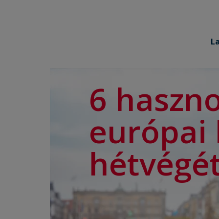
L
6 haszno
európai
hétvégét