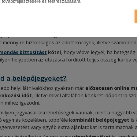
tod” a városrészt, hogy egyértelmű legyen, mi vár rád a hel
k továbbfejlesztésére és testreszabására.
lül minden nevezetességet könnyen elérhess, előnyösebb egy
bbiakat csak akkor válaszd, ha árban annyival kedvezőbb é
fogsz bérelni.
j a parkolási lehetőségekről:
rendelkezik-e a választott sz
n mennyire biztonságos az adott környék, illetve számolnod 
mondás biztosítást
kötni
, hogy védve legyél, ha betegsé
 ilyen helyzetben az utazásra fordított teljes összeg kárba v
ed a
belépőjegyeket?
sebb helyi látnivalókhoz gyakran már
előzetesen online m
rakozási időt
, illetve mivel általában konkrét időpontra szó
n mihez igazodni.
milyen jegyvásárlási lehetőségek vannak, mert a nagyobb vá
ató egymás közelében, többféle
kombinált belépőjegyet
is 
egenvezetést vagy egyéb extra ajánlatokat is tartalmaznak 