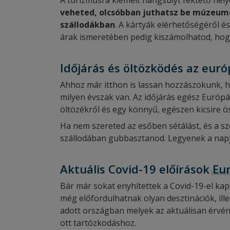
A turizmusra kiemelt hangsúlyt fektető hel
veheted, olcsóbban juthatsz be múzeumo
szállodákban
. A kártyák elérhetőségéről és
árak ismeretében pedig kiszámolhatod, hogy
Időjárás és öltözködés az eur
Ahhoz már itthon is lassan hozzászokunk, ho
milyen évszak van. Az időjárás egész Európ
öltözékről és egy könnyű, egészen kicsire ö
Ha nem szereted az esőben sétálást, és a sz
szállodában gubbasztanod. Legyenek a napja
Aktuális Covid-19 előírások
Eu
Bár már sokat enyhítettek a Covid-19-el kapc
még előfordulhatnak olyan desztinációk, il
adott országban melyek az aktuálisan érvén
ott tartózkodáshoz.