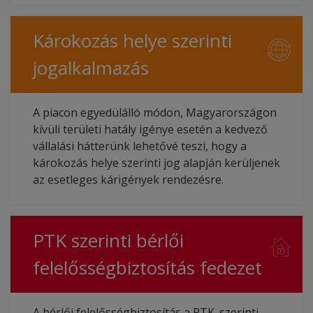
Károkozás helye szerinti
jogalkalmazás
A piacon egyedülálló módon, Magyarországon
kívüli területi hatály igénye esetén a kedvező
vállalási hátterünk lehetővé teszi, hogy a
károkozás helye szerinti jog alapján kerüljenek
az esetleges kárigények rendezésre.
PTK szerinti bérlői
felelősségbiztosítás fedezet
A bérlői felelősségbiztosítás a PTK. szerinti