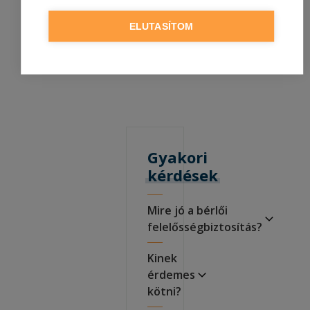
ELUTASÍTOM
Gyakori
kérdések
Mire jó a bérlői
felelősségbiztosítás?
Kinek
érdemes
kötni?